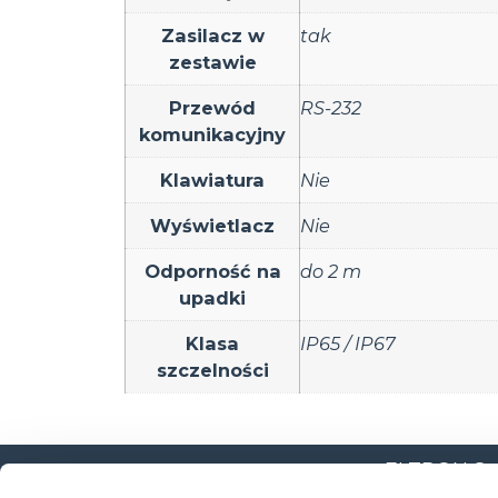
Zasilacz w
tak
zestawie
Przewód
RS-232
komunikacyjny
Klawiatura
Nie
Wyświetlacz
Nie
Odporność na
do 2 m
upadki
Klasa
IP65 / IP67
szczelności
ELTRON Sp. z