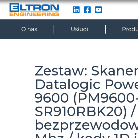
O nas
Usługi
Produ
Zestaw: Skaner
Datalogic Pow
9600 (PM9600
SR910RBK20) /
bezprzewodow