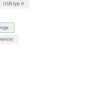
USB typ A
ange
mance)