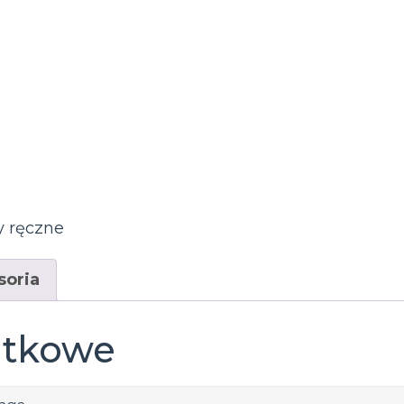
y ręczne
soria
atkowe