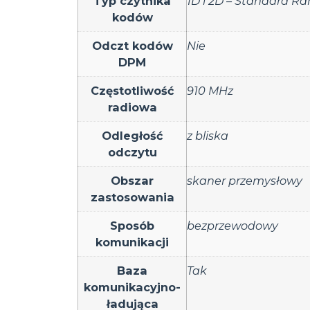
Typ czytnika
1D i 2D – Standard R
kodów
Odczt kodów
Nie
DPM
Częstotliwość
910 MHz
radiowa
Odległość
z bliska
odczytu
Obszar
skaner przemysłowy
zastosowania
Sposób
bezprzewodowy
komunikacji
Baza
Tak
komunikacyjno-
ładująca