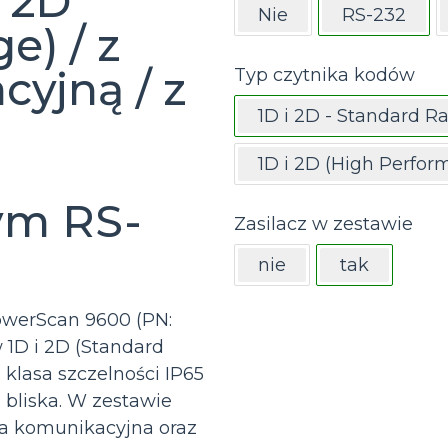
i 2D
Nie
RS-232
e) / z
yjną / z
Typ czytnika kodów
1D i 2D - Standard R
1D i 2D (High Perfor
ym RS-
Zasilacz w zestawie
nie
tak
werScan 9600 (PN:
1D i 2D (Standard
klasa szczelności IP65
 bliska. W zestawie
a komunikacyjna oraz