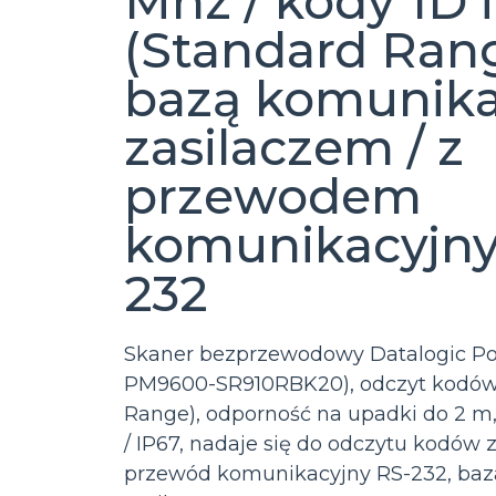
Mhz / kody 1D 
(Standard Rang
bazą komunikac
zasilaczem / z
przewodem
komunikacyjn
232
Skaner bezprzewodowy Datalogic Po
PM9600-SR910RBK20), odczyt kodów 
Range), odporność na upadki do 2 m, 
/ IP67, nadaje się do odczytu kodów z
przewód komunikacyjny RS-232, baz