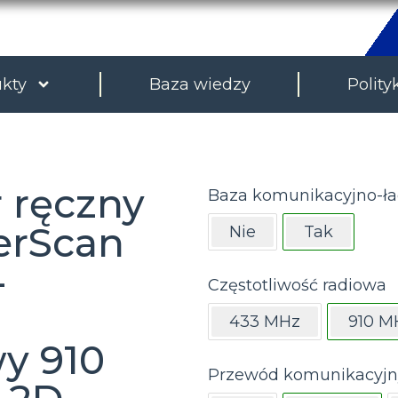
kty
Baza wiedzy
Polity
 ręczny
Baza komunikacyjno-ła
erScan
Nie
Tak
-
Częstotliwość radiowa
433 MHz
910 M
y 910
Przewód komunikacyjn