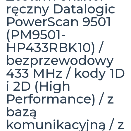
ręczny Datalogic
PowerScan 9501
(PM9501-
HP433RBK10) /
bezprzewodowy
433 MHz / kody 1D
i 2D (High
Performance) / z
bazą
komunikacyjną / z