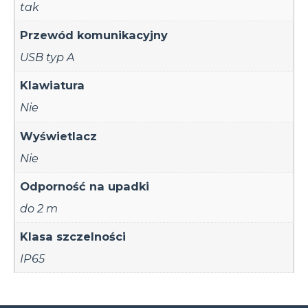
tak
Przewód komunikacyjny
USB typ A
Klawiatura
Nie
Wyświetlacz
Nie
Odporność na upadki
do 2 m
Klasa szczelności
IP65