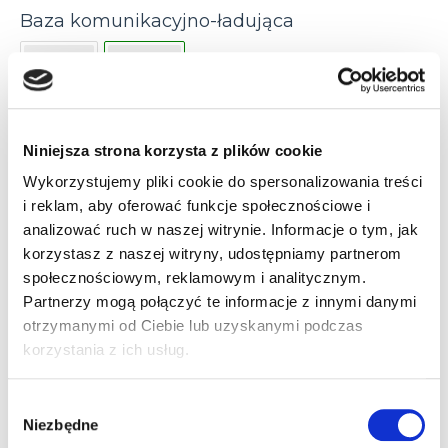
Baza komunikacyjno-ładująca
Nie
Tak
Częstotliwość radiowa
Niniejsza strona korzysta z plików cookie
433 MHz
910 MHz
Wykorzystujemy pliki cookie do spersonalizowania treści
i reklam, aby oferować funkcje społecznościowe i
Bluetooth 3.0
analizować ruch w naszej witrynie. Informacje o tym, jak
korzystasz z naszej witryny, udostępniamy partnerom
Klawiatura
społecznościowym, reklamowym i analitycznym.
Partnerzy mogą połączyć te informacje z innymi danymi
16 przycisków (konfigurowalna)
otrzymanymi od Ciebie lub uzyskanymi podczas
korzystania z ich usług.
4 przyciski (konfigurowalna)
Nie
Wybór
Odległość odczytu
Niezbędne
zgody