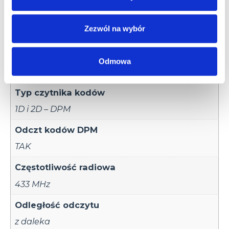
Informacje
Zezwól na wybór
dodatkowe
Odmowa
Typ czytnika kodów
1D i 2D – DPM
Odczt kodów DPM
TAK
Częstotliwość radiowa
433 MHz
Odległość odczytu
z daleka