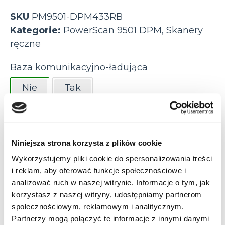
SKU
PM9501-DPM433RB
Kategorie:
PowerScan 9501 DPM
,
Skanery
ręczne
Baza komunikacyjno-ładująca
Nie
Tak
Częstotliwość radiowa
433 MHz
Bluetooth 3.0
Niniejsza strona korzysta z plików cookie
Wykorzystujemy pliki cookie do spersonalizowania treści
Klawiatura
i reklam, aby oferować funkcje społecznościowe i
analizować ruch w naszej witrynie. Informacje o tym, jak
4 przyciski (konfigurowalna)
Nie
korzystasz z naszej witryny, udostępniamy partnerom
społecznościowym, reklamowym i analitycznym.
Odległość odczytu
Partnerzy mogą połączyć te informacje z innymi danymi