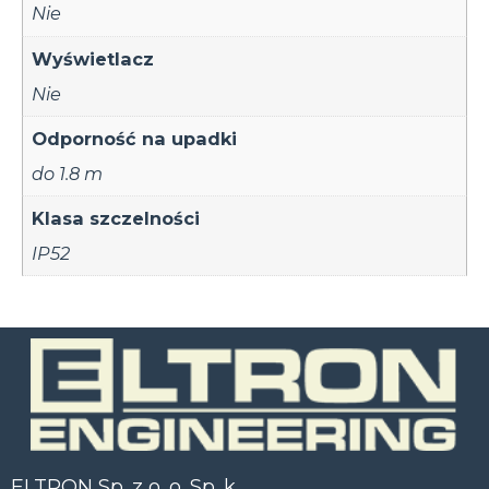
Nie
Wyświetlacz
Nie
Odporność na upadki
do 1.8 m
Klasa szczelności
IP52
ELTRON Sp. z o. o. Sp. k.