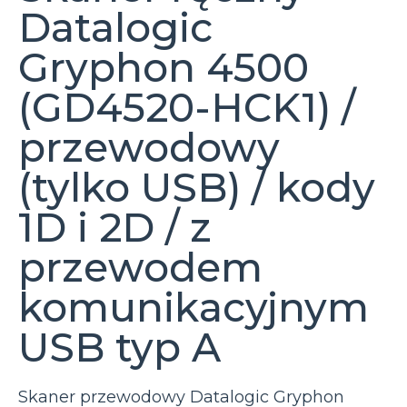
Datalogic
Gryphon 4500
(GD4520-HCK1) /
przewodowy
(tylko USB) / kody
1D i 2D / z
przewodem
komunikacyjnym
USB typ A
Skaner przewodowy Datalogic Gryphon