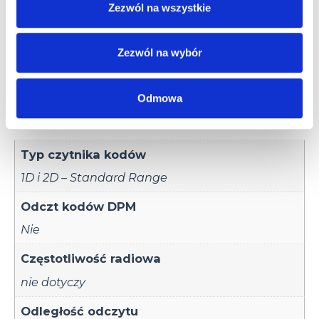
Zezwól na wszystkie
Informacje dodatkowe
Akcesoria
Zezwól na wybór
Informacje
Odmowa
dodatkowe
Typ czytnika kodów
1D i 2D – Standard Range
Odczt kodów DPM
Nie
Częstotliwość radiowa
nie dotyczy
Odległość odczytu