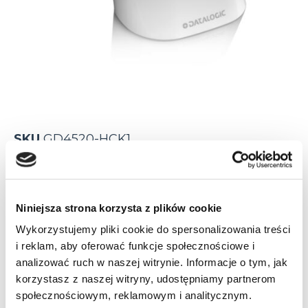
SKU
GD4520-HCK1
Kategorie:
Gryphon 4500
,
Skanery ręczne
Częstotliwość radiowa
Niniejsza strona korzysta z plików cookie
433 MHz
nie dotyczy
Wykorzystujemy pliki cookie do spersonalizowania treści
i reklam, aby oferować funkcje społecznościowe i
Klasa szczelności
analizować ruch w naszej witrynie. Informacje o tym, jak
korzystasz z naszej witryny, udostępniamy partnerom
IP52
IP56
społecznościowym, reklamowym i analitycznym.