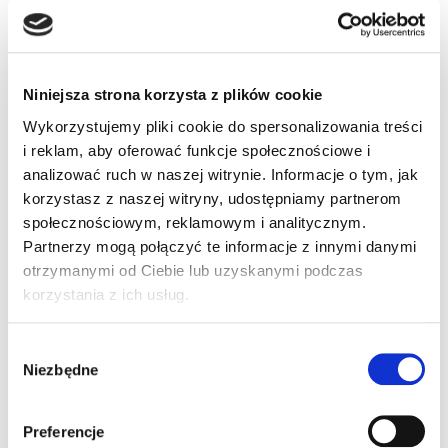
przewód
komunikacyjny
Niniejsza strona korzysta z plików cookie
RS232, CAB-362
Wykorzystujemy pliki cookie do spersonalizowania treści
(90A051330)
i reklam, aby oferować funkcje społecznościowe i
analizować ruch w naszej witrynie. Informacje o tym, jak
korzystasz z naszej witryny, udostępniamy partnerom
Przewód komunikacyjny RS232, CAB-362,
społecznościowym, reklamowym i analitycznym.
żeński, skręcany, zasilanie 9P, dł. 6 stóp
Partnerzy mogą połączyć te informacje z innymi danymi
90A051330
otrzymanymi od Ciebie lub uzyskanymi podczas
korzystania z ich usług.
Wybór
Niezbędne
zgody
Preferencje