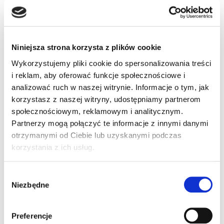
przewód
komunikacyjny,
Niniejsza strona korzysta z plików cookie
dł. 6,5 stóp, USB –
Wykorzystujemy pliki cookie do spersonalizowania treści
Typ A, (CAB-563)
i reklam, aby oferować funkcje społecznościowe i
analizować ruch w naszej witrynie. Informacje o tym, jak
korzystasz z naszej witryny, udostępniamy partnerom
Przewód komunikacyjny, dł. 6,5 stóp, USB –
społecznościowym, reklamowym i analitycznym.
Typ A, zasilanie zewnętrzne, IP67 CAB-563,
Partnerzy mogą połączyć te informacje z innymi danymi
IP67
otrzymanymi od Ciebie lub uzyskanymi podczas
korzystania z ich usług.
Wybór
Niezbędne
zgody
Preferencje