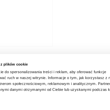
 z plików cookie
e
ie do spersonalizowania treści i reklam, aby oferować funkcje
wać ruch w naszej witrynie. Informacje o tym, jak korzystasz z 
rtnerom społecznościowym, reklamowym i analitycznym. Partn
 o. o. Sp. k.
O nas
Baza
innymi danymi otrzymanymi od Ciebie lub uzyskanymi podczas k
 10B
cław
Baza_w