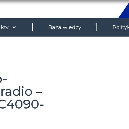
kty
Baza wiedzy
Polity
o-
 radio –
C4090-