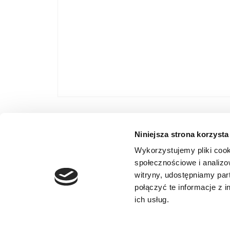
SKU
WLC4090-WH-BT
Niniejsza strona korzysta
Kategorie:
Akcesoria
,
Skanery ręczn
Wykorzystujemy pliki cook
społecznościowe i analizo
witryny, udostępniamy pa
ELTRON Sp. z
połączyć te informacje z 
ul. Brodzka
ich usług.
54-103 Wro