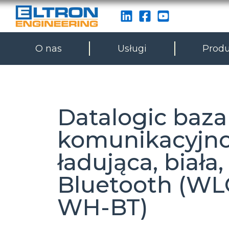
O nas
Usługi
Produ
Datalogic baza
komunikacyjn
ładująca, biała,
Bluetooth (WL
WH-BT)