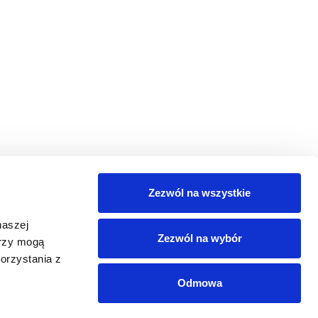
Zezwól na wszystkie
naszej
Zezwól na wybór
erzy mogą
 wiedzy
Produkty
Do pobrania
Usługi
orzystania z
Odmowa
iedzy
Produkty Datalogic
Polityka prywatności