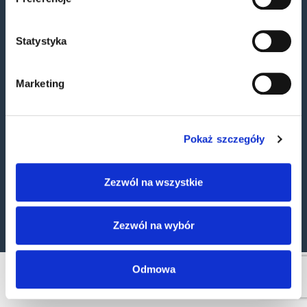
Statystyka
ELTRON Sp. z o. o. Sp. k.
Marketing
ul. Brodzka 10B
54-103 Wrocław
Pokaż szczegóły
Zezwól na wszystkie
Odwiedź również stronę internetową Działu
Eltron Engineering
Zezwól na wybór
Odmowa