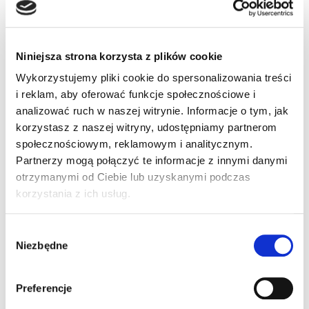
niebieski LTM
034-602 S72L 60D
Niniejsza strona korzysta z plików cookie
BLU 475nm
Wykorzystujemy pliki cookie do spersonalizowania treści
i reklam, aby oferować funkcje społecznościowe i
(93ACC0331)
analizować ruch w naszej witrynie. Informacje o tym, jak
korzystasz z naszej witryny, udostępniamy partnerom
społecznościowym, reklamowym i analitycznym.
Oświetlacz niebieski LTM 034-602 S72L 60D
Partnerzy mogą połączyć te informacje z innymi danymi
BLU 475nm
otrzymanymi od Ciebie lub uzyskanymi podczas
korzystania z ich usług.
Wybór
Niezbędne
zgody
Preferencje