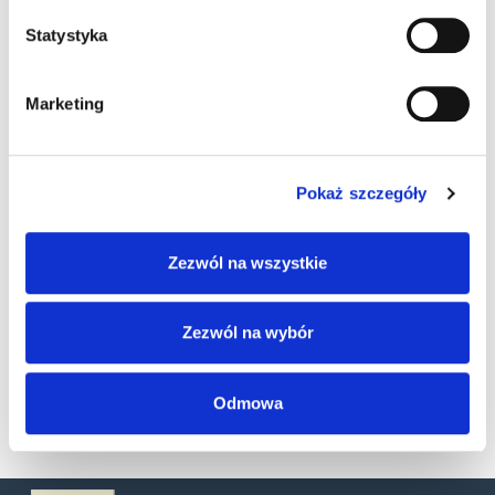
Statystyka
Marketing
Pokaż szczegóły
Zezwól na wszystkie
Zezwól na wybór
SKU
93ACC0331
Kategorie:
Akcesoria
,
Skanery stacjonarne
Odmowa