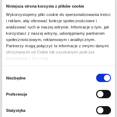
PROFIBUS IP65
Niniejsza strona korzysta z plików cookie
Wykorzystujemy pliki cookie do spersonalizowania treści
(PN: 93ACC1811)
i reklam, aby oferować funkcje społecznościowe i
analizować ruch w naszej witrynie. Informacje o tym, jak
BM310 karta PROFIBUS IP65
korzystasz z naszej witryny, udostępniamy partnerom
społecznościowym, reklamowym i analitycznym.
Partnerzy mogą połączyć te informacje z innymi danymi
otrzymanymi od Ciebie lub uzyskanymi podczas
korzystania z ich usług.
Wybór
Niezbędne
zgody
Preferencje
Statystyka