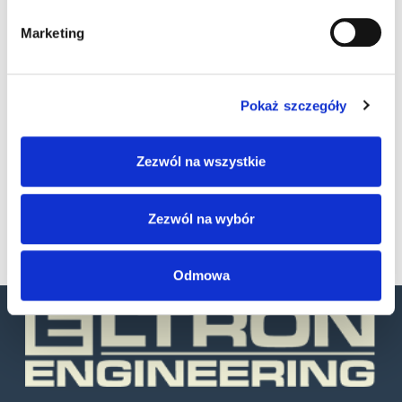
Marketing
Pokaż szczegóły
Zezwól na wszystkie
SKU
93ACC1811
Kategorie:
Akcesoria
,
Skanery stacjonarne
Zezwól na wybór
Odmowa